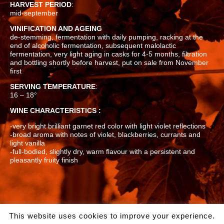
HARVEST PERIOD
:
mid-september
VINIFICATION AND AGEING
de-stemming, fermentation with daily pumping, racking at the
end of alcoholic fermentation, subsequent malolactic
fermentation, very light aging in casks for 4-5 months, filtration
and bottling shortly before harvest, put on sale from November
first
SERVING TEMPERATURE
:
16 – 18°
WINE CHARACTERISTICS :
-very bright brilliant garnet red color with light violet reflections
-broad aroma with notes of violet, blackberries, currants and
light vanilla
-full-bodied, slightly dry, warm flavour with a persistent and
pleasantly fruity finish
This website uses cookies to improve your experience.