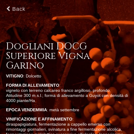
Back
Dogliani DOCG
Superiore Vigna
Garino
VITIGNO
: Dolcetto
FORMA DI ALLEVAMENTO
:
vigneto con terreno calcareo franco argilloso, profondo.
Atitudine 300 m.s.l.; forma di allevamento a Guyot con densità di
4000 piante/Ha
EPOCA VENDEMMIA
: metà settembre
VINIFICAZIONE E AFFINAMENTO
:
diraspapigiatura, fermentazione a cappello emerso con
rimontaggi giornalieri, svinatura a fine fermentazione alcolica,