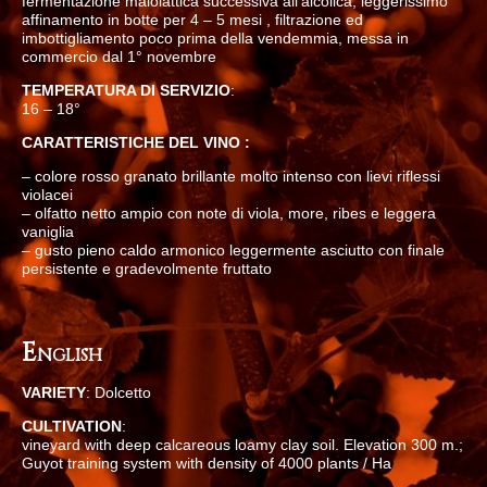
fermentazione malolattica successiva all’alcolica, leggerissimo
affinamento in botte per 4 – 5 mesi , filtrazione ed
imbottigliamento poco prima della vendemmia, messa in
commercio dal 1° novembre
TEMPERATURA DI SERVIZIO
:
16 – 18°
CARATTERISTICHE DEL VINO :
– colore rosso granato brillante molto intenso con lievi riflessi
violacei
– olfatto netto ampio con note di viola, more, ribes e leggera
vaniglia
– gusto pieno caldo armonico leggermente asciutto con finale
persistente e gradevolmente fruttato
E
NGLISH
VARIETY
: Dolcetto
CULTIVATION
:
vineyard with deep calcareous loamy clay soil. Elevation 300 m.;
Guyot training system with density of 4000 plants / Ha