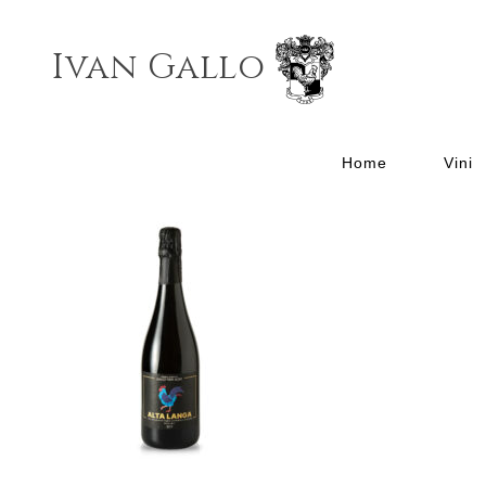
Ivan Gallo
01_bassa_ris
Home
Vini