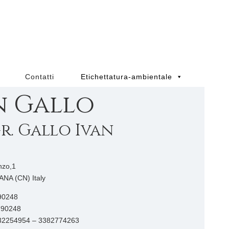
Contatti
Etichettatura-ambientale
n Gallo
gr. Gallo Ivan
nzo,1
NA (CN) Italy
90248
790248
32254954 – 3382774263